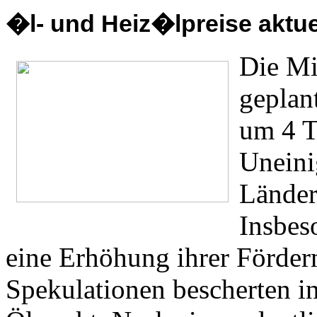
�l- und Heiz�lpreise aktuel
Die Mi
geplan
um 4 T
Uneini
Länder
Insbes
eine Erhöhung ihrer Förde
Spekulationen bescherten i