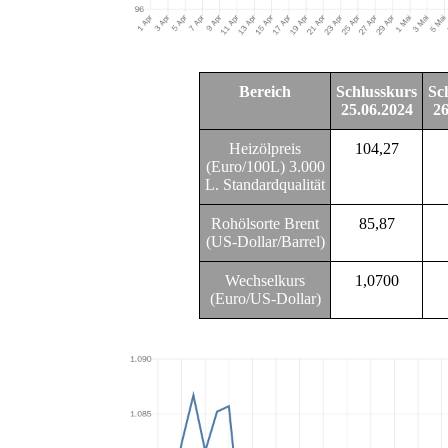
Bereich
Schlusskurs
Sc
25.06.2024
26
Heizölpreis
104,27
(Euro/100L) 3.000
L. Standardqualität
Rohölsorte Brent
85,87
(US-Dollar/Barrel)
Wechselkurs
1,0700
(Euro/US-Dollar)