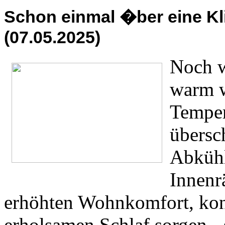
Schon einmal �ber eine K
(07.05.2025)
Noch w
warm w
Temper
übersc
Abkühl
Innenr
erhöhten Wohnkomfort, konz
erholsamen Schlaf sorgen -