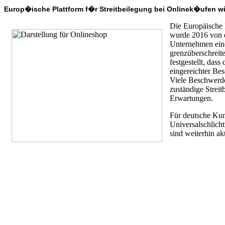
Europ�ische Plattform f�r Streitbeilegung bei Onlinek�ufen wir
Die Europäische P
wurde 2016 von 
Unternehmen eine
grenzüberschreit
festgestellt, das
eingereichter Bes
Viele Beschwerde
zuständige Streit
Erwartungen.
Für deutsche Kund
Universalschlich
sind weiterhin ak