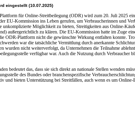
d eingestellt (10.07.2025)
lattform für Online-Streitbeilegung (ODR) wird zum 20. Juli 2025 eing
der EU-Kommission ins Leben gerufen, um Verbraucherinnen und Ver
 unkomplizierte Möglichkeit zu bieten, Streitigkeiten aus Online-Käuf
end) außergerichtlich zu klären. Die EU-Kommission hatte im Zuge ein
s die ODR-Plattform nicht die gewünschte Wirkung entfalten konnte. Tr
chwerden war die tatsächliche Vermittlung durch anerkannte Schlichtun
n wurden nicht weiterverfolgt, da Unternehmen die Teilnahme ablehnt
beilegungsstelle verfügbar war. Auch die Nutzung durch Verbraucher bl
en bedeutet das, dass sie sich direkt an nationale Stellen wenden müs
tungsstelle des Bundes oder branchenspezifische Verbraucherschlichtung
tiv und bieten Unterstützung bei Streitfällen, auch wenn es um Online-