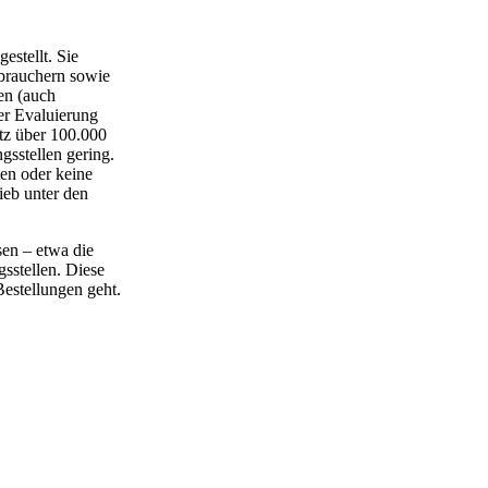
estellt. Sie
brauchern sowie
en (auch
er Evaluierung
otz über 100.000
gsstellen gering.
en oder keine
ieb unter den
sen – etwa die
sstellen. Diese
Bestellungen geht.