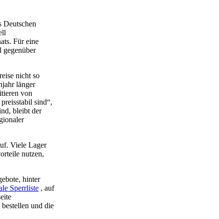
es Deutschen
ll
ats. Für eine
il gegenüber
eise nicht so
hjahr länger
itieren von
preisstabil sind“,
nd, bleibt der
gionaler
uf. Viele Lager
orteile nutzen,
ebote, hinter
ale Sperrliste
, auf
eite
 bestellen und die