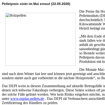
Pelletpreis sinkt im Mai erneut (22.05.2026)
Die Preise für H
Pelletinstituts (
durchschnittlich 
Kilowattstunde W
Heizöl beträgt r
„Mit dem Ende der
stark fallen wie 
anhält als gewöhn
saisonbedingt gün
so Bentele weiter
Pelletpreis davon
Produktion mit k
Die Monate Mai un
sind nach dem Winter fast leer und können jetzt gereinigt und anschlie
sondern startet auch gut vorbereitet in die nächste Heizperiode“, so B
Das DEPI weist in diesem Zusammenhang auf aktuelle Betrugsfälle im
denen sich teilweise Fakeshops verbergen. Diese Seiten wirken oft pr
der solche Fälle gelistet werden. Wer kein Risiko eingehen möchte, nu
unter
www.en
plus
-pellets.de
. Das DEPI rät Verbrauchern ausschließl
Zertifizierung des Händlers zu prüfen.