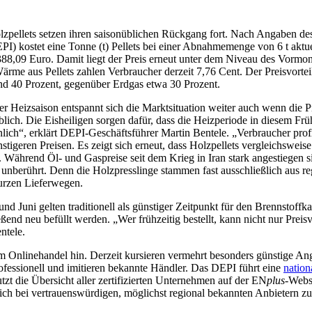
olzpellets setzen ihren saisonüblichen Rückgang fort. Nach Angaben d
DEPI) kostet eine Tonne (t) Pellets bei einer Abnahmemenge von 6 t aktue
388,09 Euro. Damit liegt der Preis erneut unter dem Niveau des Vormon
ärme aus Pellets zahlen Verbraucher derzeit 7,76 Cent. Der Preisvorte
und 40 Prozent, gegenüber Erdgas etwa 30 Prozent.
 Heizsaison entspannt sich die Marktsituation weiter auch wenn die Pr
üblich. Die Eisheiligen sorgen dafür, dass die Heizperiode in diesem Frü
lich“, erklärt DEPI-Geschäftsführer Martin Bentele. „Verbraucher prof
stigeren Preisen. Es zeigt sich erneut, dass Holzpellets vergleichsweise 
. Während Öl- und Gaspreise seit dem Krieg in Iran stark angestiegen si
 unberührt. Denn die Holzpresslinge stammen fast ausschließlich aus re
urzen Lieferwegen.
d Juni gelten traditionell als günstiger Zeitpunkt für den Brennstoffka
ßend neu befüllt werden. „Wer frühzeitig bestellt, kann nicht nur Preisv
entele.
 Onlinehandel hin. Derzeit kursieren vermehrt besonders günstige Ang
ofessionell und imitieren bekannte Händler. Das DEPI führt eine
nation
tzt die Übersicht aller zertifizierten Unternehmen auf der EN
plus
-Webs
ich bei vertrauenswürdigen, möglichst regional bekannten Anbietern zu